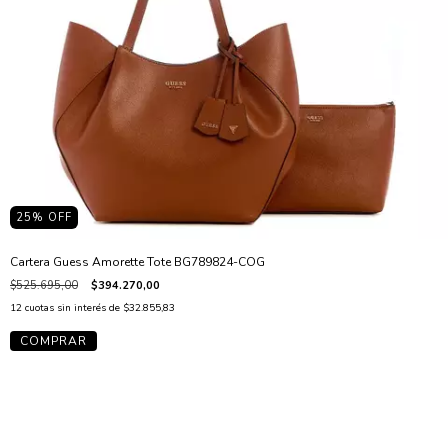
25
% OFF
Cartera Guess Amorette Tote BG789824-COG
$525.695,00
$394.270,00
12
cuotas sin interés de
$32.855,83