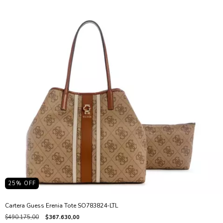
25
% OFF
Cartera Guess Erenia Tote SO783824-LTL
$490.175,00
$367.630,00