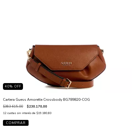
40
% OFF
Cartera Guess Amorette Crossbody BG789820-COG
$383.615,00
$230.170,00
12
cuotas sin interés de
$19.180,83