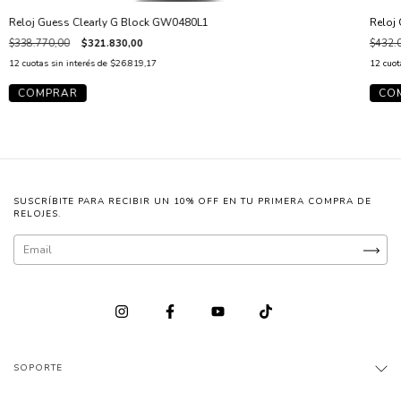
Reloj Guess Clearly G Block GW0480L1
Reloj
$338.770,00
$321.830,00
$432.
12
cuotas sin interés de
$26.819,17
12
cuot
SUSCRÍBITE PARA RECIBIR UN 10% OFF EN TU PRIMERA COMPRA DE
RELOJES.
SOPORTE