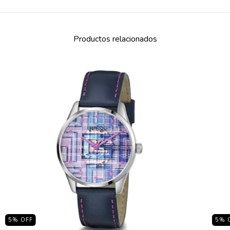
Productos relacionados
5
% OFF
5
% 