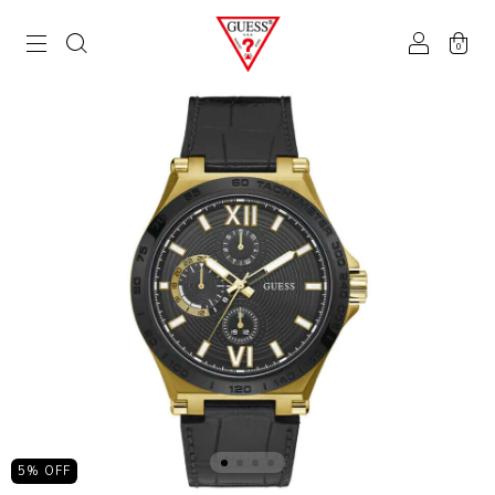
0
5
% OFF