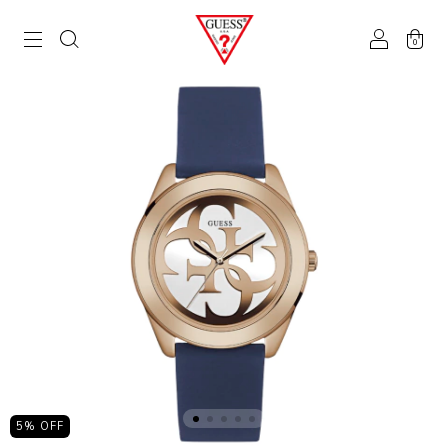
0
5
% OFF