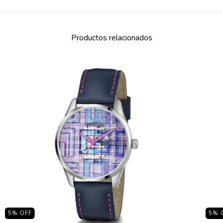
Productos relacionados
5
% OFF
5
% 