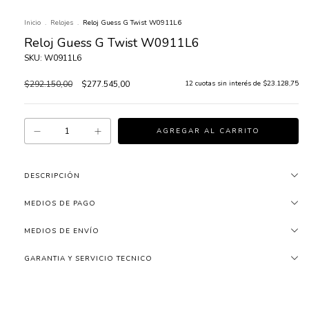
Inicio
.
Relojes
.
Reloj Guess G Twist W0911L6
Reloj Guess G Twist W0911L6
SKU: W0911L6
$292.150,00
$277.545,00
12
cuotas sin interés de
$23.128,75
DESCRIPCIÓN
MEDIOS DE PAGO
MEDIOS DE ENVÍO
GARANTIA Y SERVICIO TECNICO