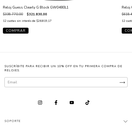
Reloj Guess Clearly G Block GW0480L1
Reloj
$338.770,00
$321.830,00
$618.
12
cuotas sin interés de
$26.819,17
12
cuot
SUSCRÍBITE PARA RECIBIR UN 10% OFF EN TU PRIMERA COMPRA DE
RELOJES.
SOPORTE