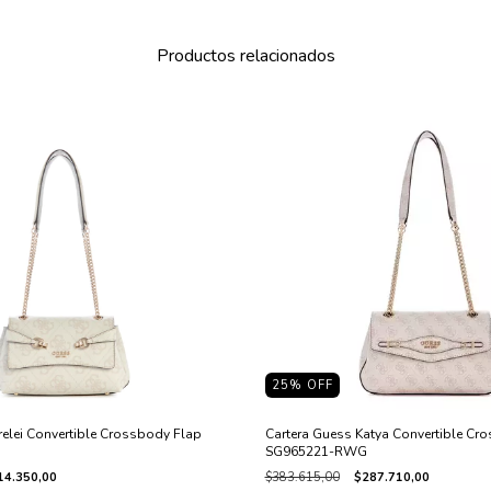
Productos relacionados
25
% OFF
relei Convertible Crossbody Flap
Cartera Guess Katya Convertible Cr
SG965221-RWG
14.350,00
$383.615,00
$287.710,00