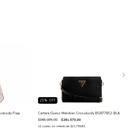
25
% OFF
ossbody Flap
Cartera Guess Meridian Crossbody BG877812-BLA
$348.095,00
$261.070,00
12
cuotas sin interés de
$21.755,83