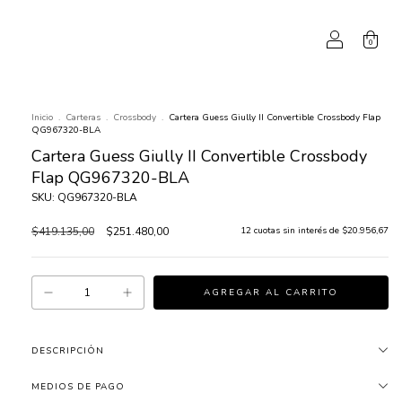
0
Inicio
.
Carteras
.
Crossbody
.
Cartera Guess Giully II Convertible Crossbody Flap
QG967320-BLA
Cartera Guess Giully II Convertible Crossbody
Flap QG967320-BLA
SKU: QG967320-BLA
$419.135,00
$251.480,00
12
cuotas sin interés de
$20.956,67
DESCRIPCIÓN
MEDIOS DE PAGO