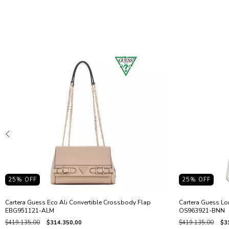
25
% OFF
25
% OFF
Cartera Guess Eco Ali Convertible Crossbody Flap
Cartera Guess Lo
EBG951121-ALM
OS963921-BNN
$419.135,00
$314.350,00
$419.135,00
$3