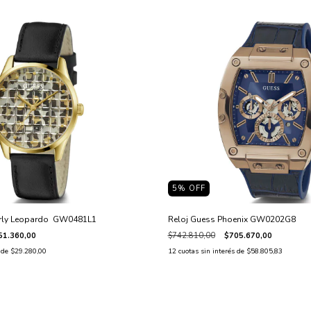
5
% OFF
arly Leopardo GW0481L1
Reloj Guess Phoenix GW0202G8
51.360,00
$742.810,00
$705.670,00
s de
$29.280,00
12
cuotas sin interés de
$58.805,83