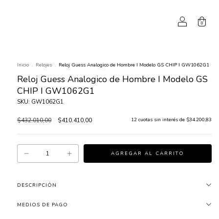
0
Inicio
.
Relojes
.
Reloj Guess Analogico de Hombre I Modelo GS CHIP I GW1062G1
Reloj Guess Analogico de Hombre I Modelo GS
CHIP I GW1062G1
SKU: GW1062G1
$432.010,00
$410.410,00
12
cuotas sin interés de
$34.200,83
DESCRIPCIÓN
MEDIOS DE PAGO