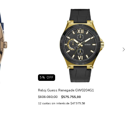
5
% OFF
Reloj Guess Renegade GW0204G1
$606.060,00
$575.755,00
12
cuotas sin interés de
$47.979,58