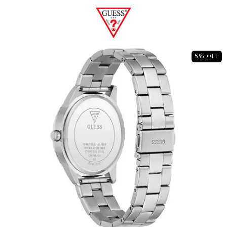
5
% OFF