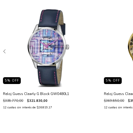
5
% OFF
5
% OFF
Reloj Guess Clearly G Block GW0480L1
Reloj Guess Cle
$338.770,00
$321.830,00
$369.850,00
$3
12
cuotas sin interés de
$26.819,17
12
cuotas sin interé