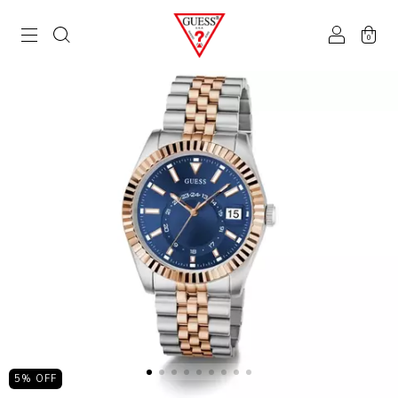
0
5
% OFF