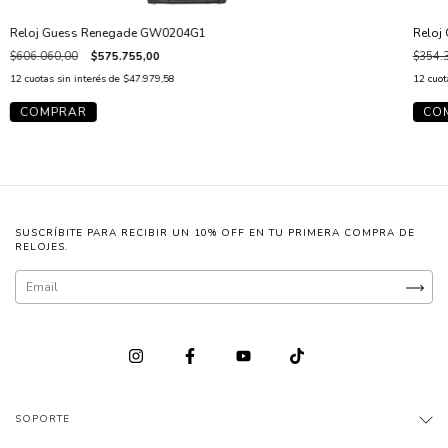
Reloj Guess Renegade GW0204G1
Reloj
$606.060,00
$575.755,00
$354.
12
cuotas sin interés de
$47.979,58
12
cuot
SUSCRÍBITE PARA RECIBIR UN 10% OFF EN TU PRIMERA COMPRA DE
RELOJES.
SOPORTE