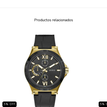
Productos relacionados
5
% OFF
5
% 