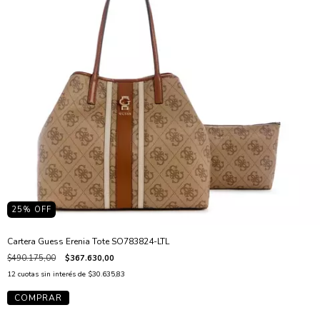
25
% OFF
Cartera Guess Erenia Tote SO783824-LTL
$490.175,00
$367.630,00
12
cuotas sin interés de
$30.635,83