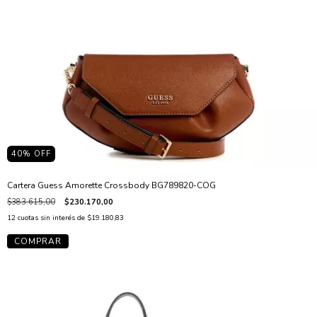
40
% OFF
Cartera Guess Amorette Crossbody BG789820-COG
$383.615,00
$230.170,00
12
cuotas sin interés de
$19.180,83