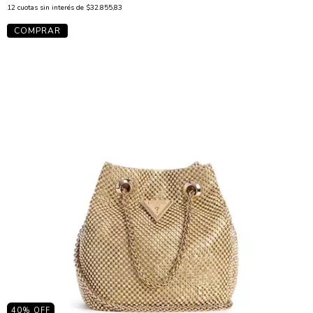
12
cuotas sin interés de
$32.855,83
40
% OFF