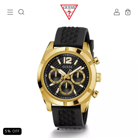
0
5
% OFF