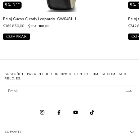
5
% OFF
5
% 
Reloj Guess Clearly Leopardo GW0481L1
Reloj
$369.850,00
$351.360,00
$742.
SUSCRÍBITE PARA RECIBIR UN 10% OFF EN TU PRIMERA COMPRA DE
RELOJES.
SOPORTE