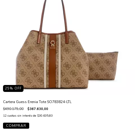
25
% OFF
Cartera Guess Erenia Tote SO783824-LTL
$490.175,00
$367.630,00
12
cuotas sin interés de
$30.635,83