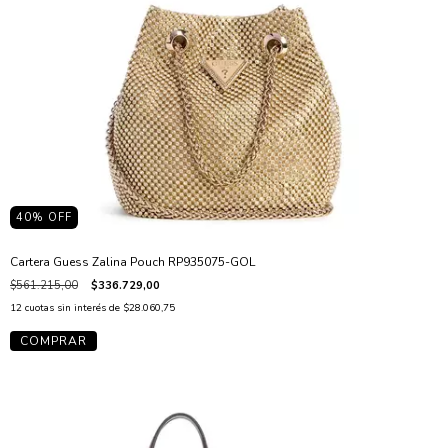
40
% OFF
Cartera Guess Zalina Pouch RP935075-GOL
$561.215,00
$336.729,00
12
cuotas sin interés de
$28.060,75