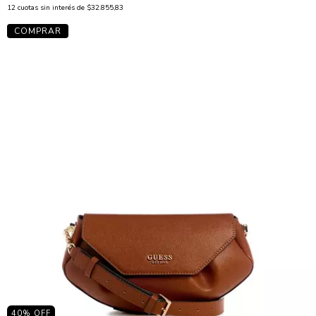
12
cuotas sin interés de
$32.855,83
40
% OFF