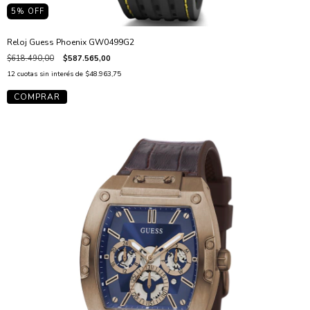
5
% OFF
Reloj Guess Phoenix GW0499G2
$618.490,00
$587.565,00
12
cuotas sin interés de
$48.963,75