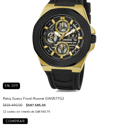
5
% OFF
Reloj Guess Front-Runner GW0577G2
$618.490,00
$587.565,00
12
cuotas sin interés de
$48.963,75