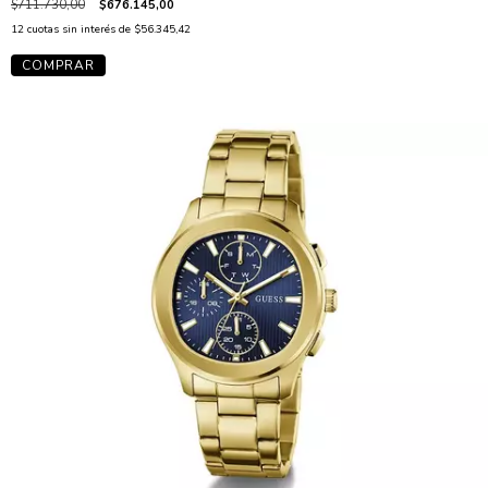
$711.730,00
$676.145,00
12
cuotas sin interés de
$56.345,42