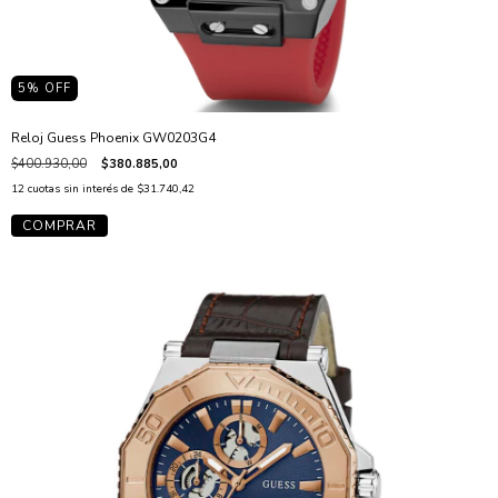
5
% OFF
Reloj Guess Phoenix GW0203G4
$400.930,00
$380.885,00
12
cuotas sin interés de
$31.740,42