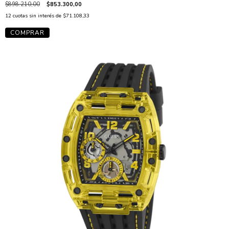
$898.210,00
$853.300,00
12
cuotas sin interés de
$71.108,33