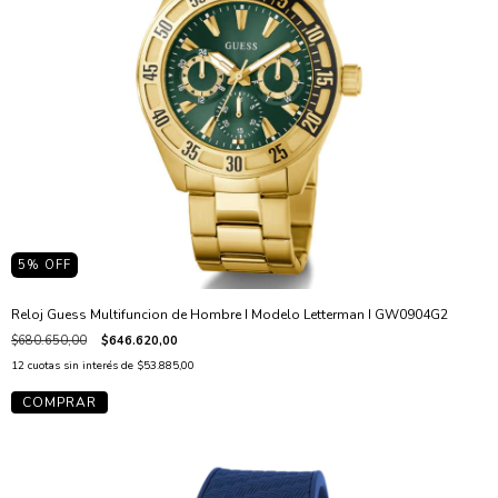
5
% OFF
Reloj Guess Multifuncion de Hombre I Modelo Letterman I GW0904G2
$680.650,00
$646.620,00
12
cuotas sin interés de
$53.885,00