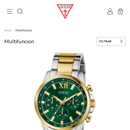
0
Inicio
.
Multifuncion
Multifuncion
FILTRAR