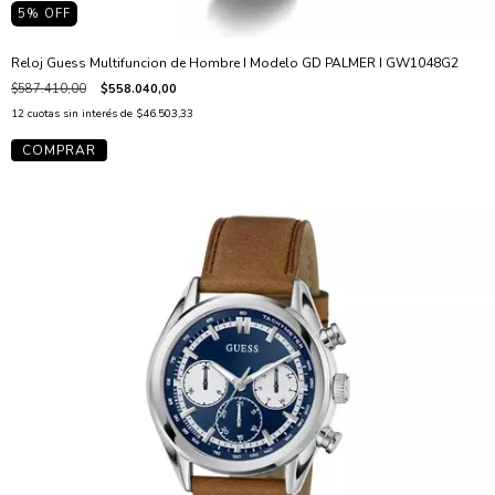
5
% OFF
Reloj Guess Multifuncion de Hombre I Modelo GD PALMER I GW1048G2
$587.410,00
$558.040,00
12
cuotas sin interés de
$46.503,33