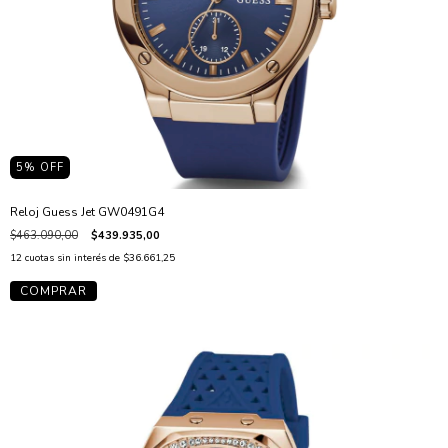
5
% OFF
Reloj Guess Jet GW0491G4
$463.090,00
$439.935,00
12
cuotas sin interés de
$36.661,25