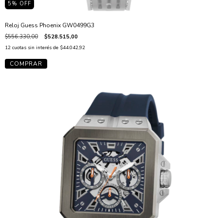
5
% OFF
Reloj Guess Phoenix GW0499G3
$556.330,00
$528.515,00
12
cuotas sin interés de
$44.042,92