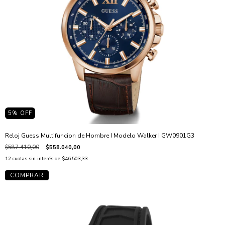
5
% OFF
Reloj Guess Multifuncion de Hombre I Modelo Walker I GW0901G3
$587.410,00
$558.040,00
12
cuotas sin interés de
$46.503,33