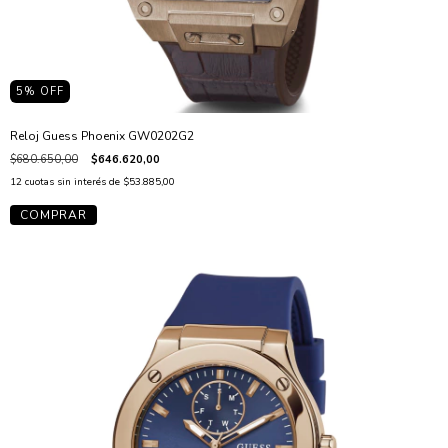
5
% OFF
Reloj Guess Phoenix GW0202G2
$680.650,00
$646.620,00
12
cuotas sin interés de
$53.885,00