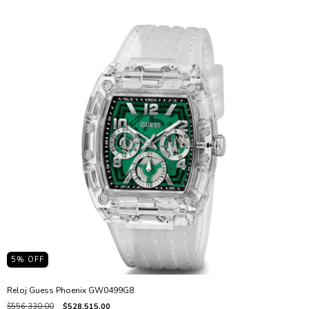
5
% OFF
Reloj Guess Phoenix GW0499G8
$556.330,00
$528.515,00