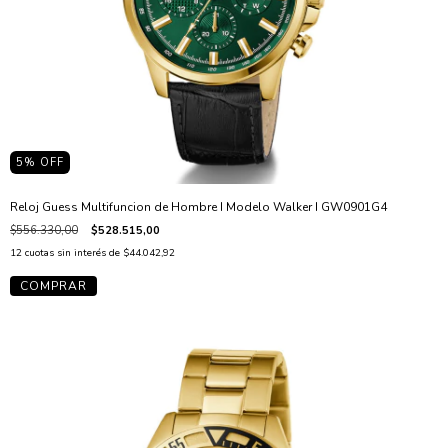
5
% OFF
Reloj Guess Multifuncion de Hombre I Modelo Walker I GW0901G4
$556.330,00
$528.515,00
12
cuotas sin interés de
$44.042,92