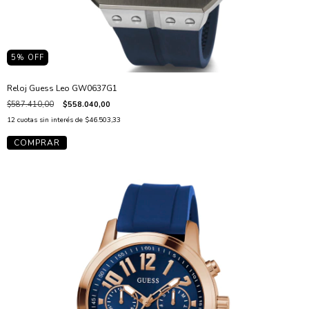
5
% OFF
Reloj Guess Leo GW0637G1
$587.410,00
$558.040,00
12
cuotas sin interés de
$46.503,33