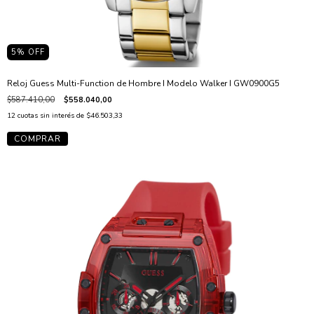
5
% OFF
Reloj Guess Multi-Function de Hombre I Modelo Walker I GW0900G5
$587.410,00
$558.040,00
12
cuotas sin interés de
$46.503,33