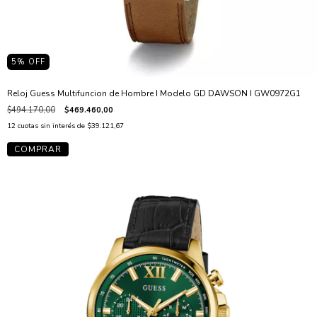
5
% OFF
Reloj Guess Multifuncion de Hombre I Modelo GD DAWSON I GW0972G1
$494.170,00
$469.460,00
12
cuotas sin interés de
$39.121,67