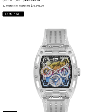
$463.090,00
$439.935,00
12
cuotas sin interés de
$36.661,25