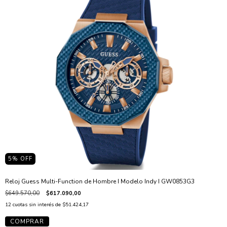
5
% OFF
Reloj Guess Multi-Function de Hombre I Modelo Indy I GW0853G3
$649.570,00
$617.090,00
12
cuotas sin interés de
$51.424,17