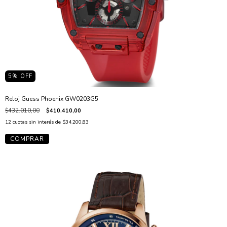
5
% OFF
Reloj Guess Phoenix GW0203G5
$432.010,00
$410.410,00
12
cuotas sin interés de
$34.200,83