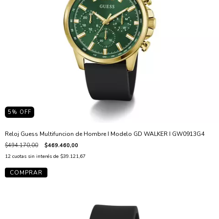
5
% OFF
Reloj Guess Multifuncion de Hombre I Modelo GD WALKER I GW0913G4
$494.170,00
$469.460,00
12
cuotas sin interés de
$39.121,67