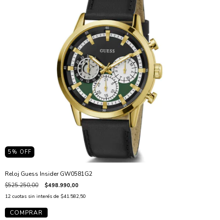
5
% OFF
Reloj Guess Insider GW0581G2
$525.250,00
$498.990,00
12
cuotas sin interés de
$41.582,50