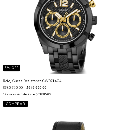
5
% OFF
Reloj Guess Resistance GW0714G4
$680.650,00
$646.620,00
12
cuotas sin interés de
$53.885,00