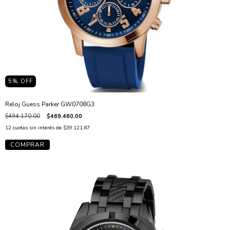
5
% OFF
Reloj Guess Parker GW0708G3
$494.170,00
$469.460,00
12
cuotas sin interés de
$39.121,67