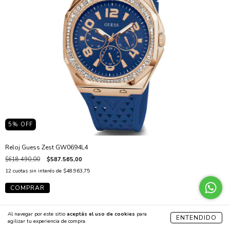
5
% OFF
Reloj Guess Zest GW0694L4
$618.490,00
$587.565,00
12
cuotas sin interés de
$48.963,75
Al navegar por este sitio
aceptás el uso de cookies
para
ENTENDIDO
agilizar tu experiencia de compra.