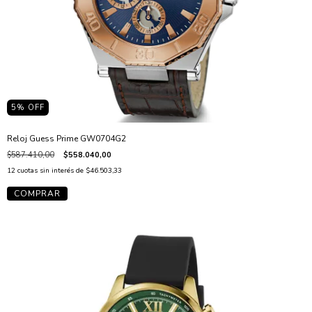
5
% OFF
Reloj Guess Prime GW0704G2
$587.410,00
$558.040,00
12
cuotas sin interés de
$46.503,33