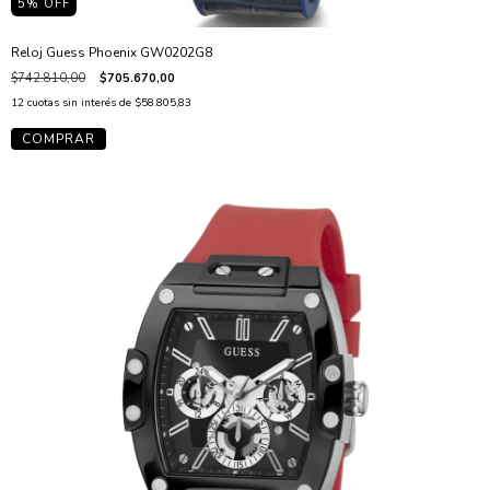
5
% OFF
Reloj Guess Phoenix GW0202G8
$742.810,00
$705.670,00
12
cuotas sin interés de
$58.805,83