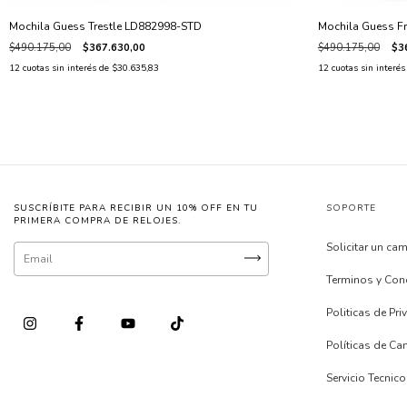
Mochila Guess Trestle LD882998-STD
Mochila Guess F
$490.175,00
$367.630,00
$490.175,00
$3
12
cuotas sin interés de
$30.635,83
12
cuotas sin interé
SUSCRÍBITE PARA RECIBIR UN 10% OFF EN TU
SOPORTE
PRIMERA COMPRA DE RELOJES.
Solicitar un ca
Terminos y Con
Politicas de Pr
Políticas de C
Servicio Tecnico