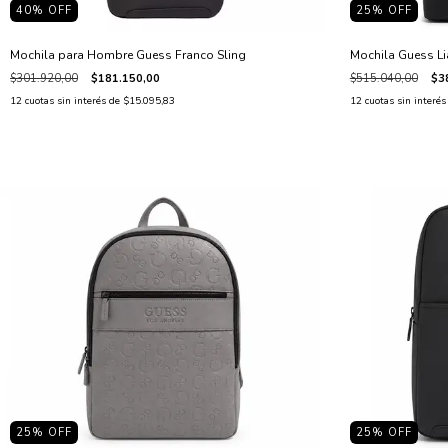
40
% OFF
25
% OFF
Mochila para Hombre Guess Franco Sling
Mochila Guess 
$301.920,00
$181.150,00
$515.040,00
$3
12
cuotas sin interés de
$15.095,83
12
cuotas sin interé
25
% OFF
25
% OFF