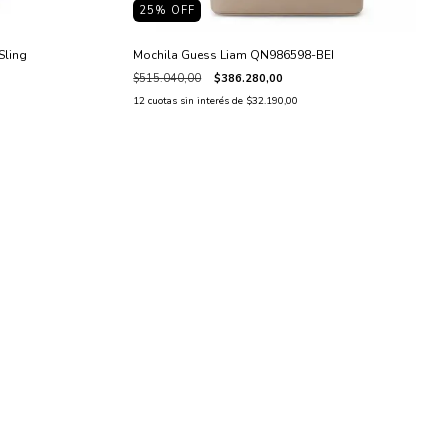
25
% OFF
Sling
Mochila Guess Liam QN986598-BEI
$515.040,00
$386.280,00
12
cuotas sin interés de
$32.190,00