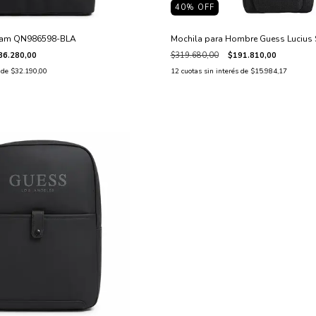
40
% OFF
Liam QN986598-BLA
Mochila para Hombre Guess Lucius 
86.280,00
$319.680,00
$191.810,00
s de
$32.190,00
12
cuotas sin interés de
$15.984,17