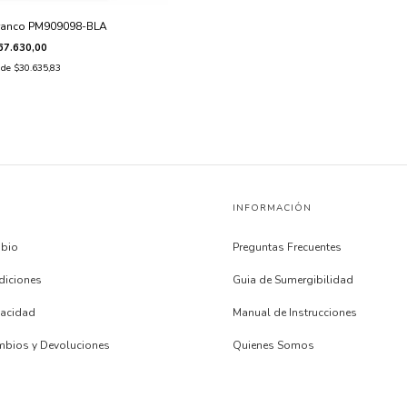
ranco PM909098-BLA
67.630,00
s de
$30.635,83
INFORMACIÓN
mbio
Preguntas Frecuentes
diciones
Guia de Sumergibilidad
ivacidad
Manual de Instrucciones
ambios y Devoluciones
Quienes Somos