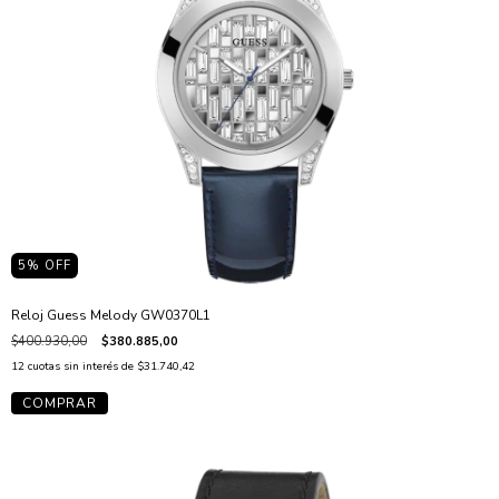
5
% OFF
Reloj Guess Melody GW0370L1
$400.930,00
$380.885,00
12
cuotas sin interés de
$31.740,42