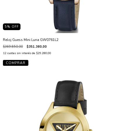
5
% OFF
Reloj Guess Mini Luna GW0761L2
$369.850,00
$351.360,00
12
cuotas sin interés de
$29.280,00