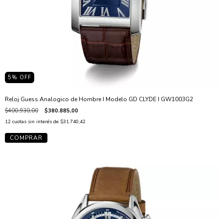
5
% OFF
Reloj Guess Analogico de Hombre I Modelo GD CLYDE I GW1003G2
$400.930,00
$380.885,00
12
cuotas sin interés de
$31.740,42