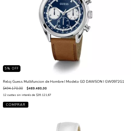
5
% OFF
Reloj Guess Multifuncion de Hombre I Modelo GD DAWSON I GW0972G1
$494.170,00
$469.460,00
12
cuotas sin interés de
$39.121,67