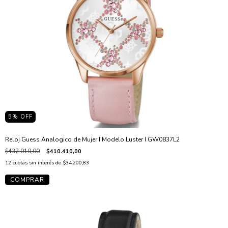
5
% OFF
Reloj Guess Analogico de Mujer I Modelo Luster I GW0837L2
$432.010,00
$410.410,00
12
cuotas sin interés de
$34.200,83