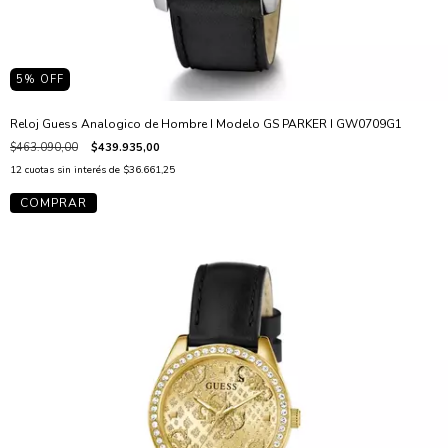
5
% OFF
Reloj Guess Analogico de Hombre I Modelo GS PARKER I GW0709G1
$463.090,00
$439.935,00
12
cuotas sin interés de
$36.661,25