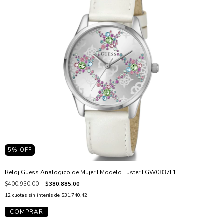
5
% OFF
Reloj Guess Analogico de Mujer I Modelo Luster I GW0837L1
$400.930,00
$380.885,00
12
cuotas sin interés de
$31.740,42