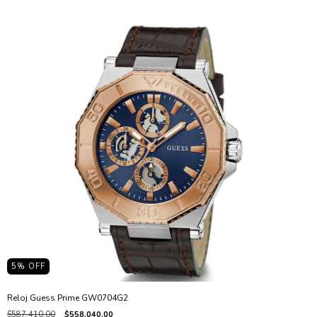
5
% OFF
Reloj Guess Prime GW0704G2
$587.410,00
$558.040,00