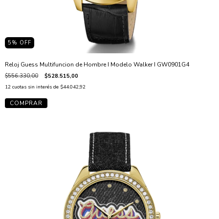
5
% OFF
Reloj Guess Multifuncion de Hombre I Modelo Walker I GW0901G4
$556.330,00
$528.515,00
12
cuotas sin interés de
$44.042,92