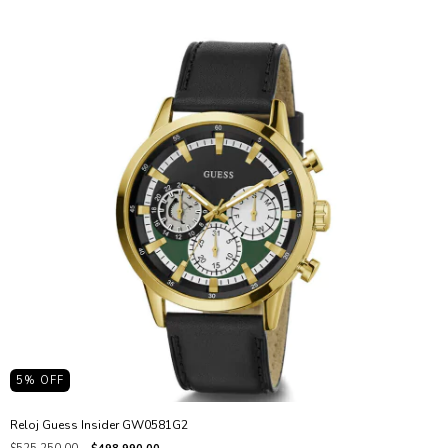
5
% OFF
Reloj Guess Insider GW0581G2