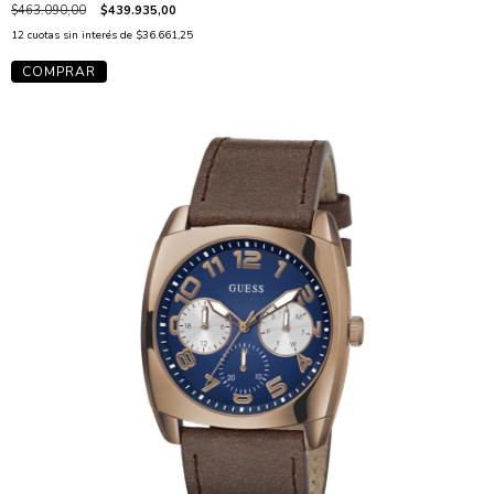
$463.090,00
$439.935,00
12
cuotas sin interés de
$36.661,25