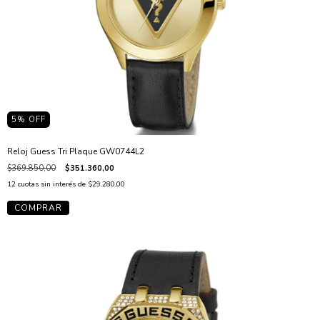
5
% OFF
Reloj Guess Tri Plaque GW0744L2
$369.850,00
$351.360,00
12
cuotas sin interés de
$29.280,00