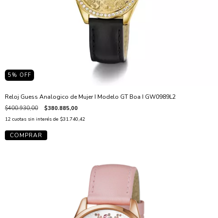
5
% OFF
Reloj Guess Analogico de Mujer I Modelo GT Boa I GW0989L2
$400.930,00
$380.885,00
12
cuotas sin interés de
$31.740,42