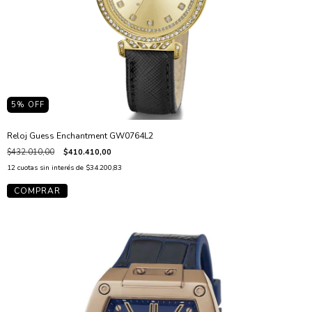
5
% OFF
Reloj Guess Enchantment GW0764L2
$432.010,00
$410.410,00
12
cuotas sin interés de
$34.200,83