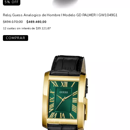
5
% OFF
Reloj Guess Analogico de Hombre I Modelo GD PALMER I GW1049G1
$494.170,00
$469.460,00
12
cuotas sin interés de
$39.121,67