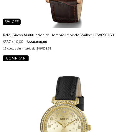
5
% OFF
Reloj Guess Multifuncion de Hombre I Modelo Walker I GW0901G3
$587.410,00
$558.040,00
12
cuotas sin interés de
$46.503,33