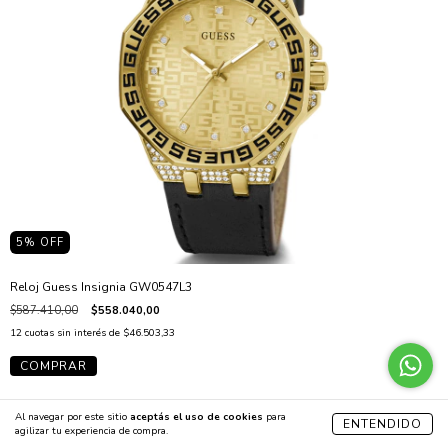
5
% OFF
Reloj Guess Insignia GW0547L3
$587.410,00
$558.040,00
12
cuotas sin interés de
$46.503,33
Al navegar por este sitio
aceptás el uso de cookies
para
ENTENDIDO
agilizar tu experiencia de compra.