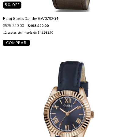
5
% OFF
Reloj Guess Xander GW0792G4
$525.250,00
$498.990,00
12
cuotas sin interés de
$41.582,50