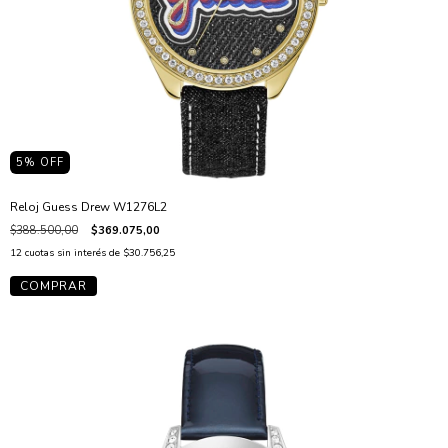
5
% OFF
Reloj Guess Drew W1276L2
$388.500,00
$369.075,00
12
cuotas sin interés de
$30.756,25