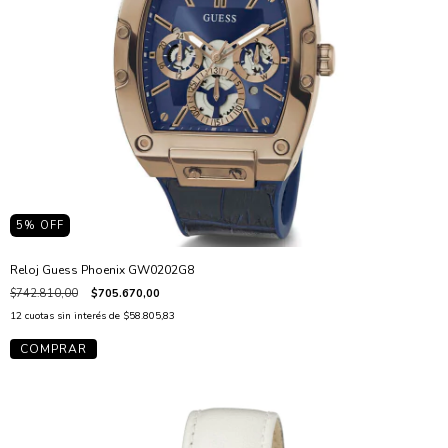
5
% OFF
Reloj Guess Phoenix GW0202G8
$742.810,00
$705.670,00
12
cuotas sin interés de
$58.805,83