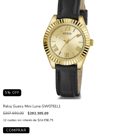
5
% OFF
Reloj Guess Mini Luna GW0761L1
$307.690,00
$292.305,00
12
cuotas sin interés de
$24.358,75