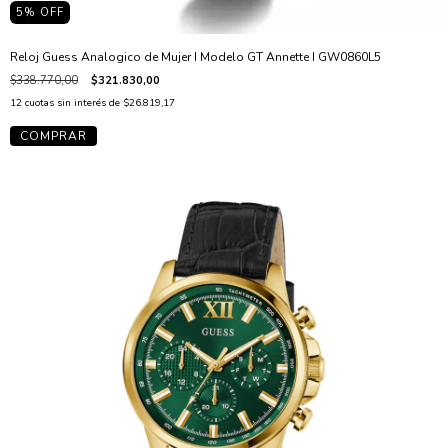
5
% OFF
Reloj Guess Analogico de Mujer I Modelo GT Annette I GW0860L5
$338.770,00
$321.830,00
12
cuotas sin interés de
$26.819,17