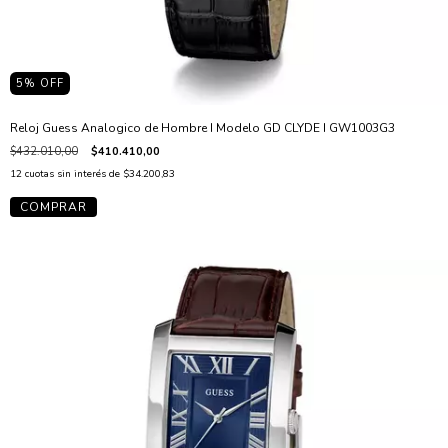
5
% OFF
Reloj Guess Analogico de Hombre I Modelo GD CLYDE I GW1003G3
$432.010,00
$410.410,00
12
cuotas sin interés de
$34.200,83