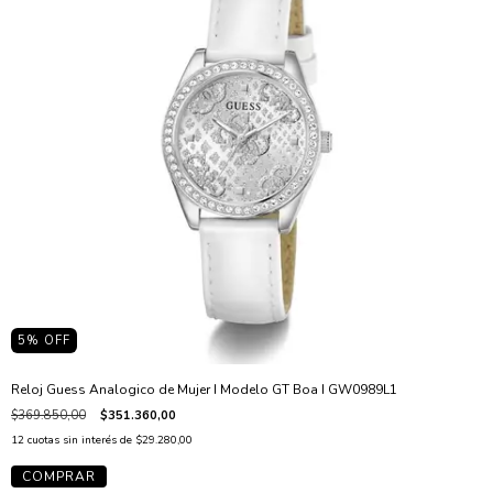
5
% OFF
Reloj Guess Analogico de Mujer I Modelo GT Boa I GW0989L1
$369.850,00
$351.360,00
12
cuotas sin interés de
$29.280,00