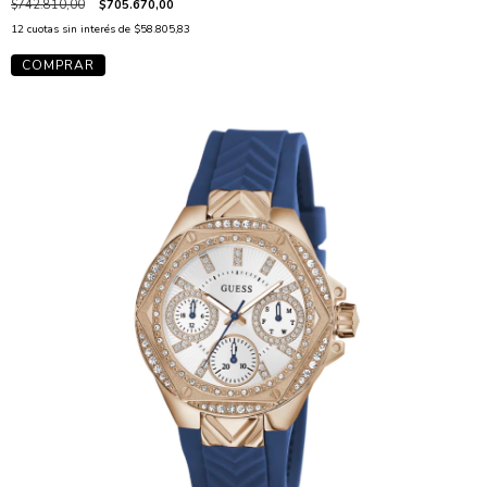
$742.810,00
$705.670,00
12
cuotas sin interés de
$58.805,83