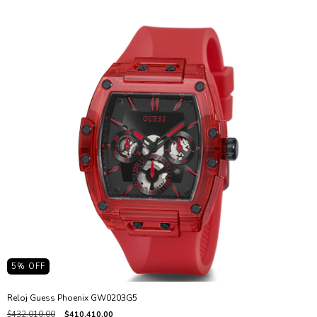
5
% OFF
Reloj Guess Phoenix GW0203G5
$432.010,00
$410.410,00