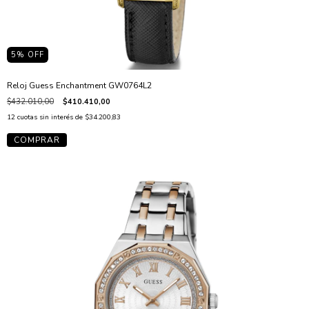
5
% OFF
Reloj Guess Enchantment GW0764L2
$432.010,00
$410.410,00
12
cuotas sin interés de
$34.200,83