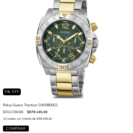
5
% OFF
Reloj Guess Traction GW0800G1
$711.730,00
$676.145,00
12
cuotas sin interés de
$56.345,42