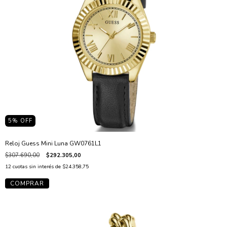
5
% OFF
Reloj Guess Mini Luna GW0761L1
$307.690,00
$292.305,00
12
cuotas sin interés de
$24.358,75