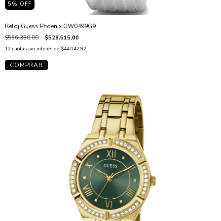
5
% OFF
Reloj Guess Phoenix GW0499G9
$556.330,00
$528.515,00
12
cuotas sin interés de
$44.042,92