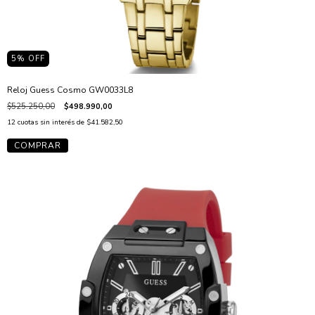
5
% OFF
Reloj Guess Cosmo GW0033L8
$525.250,00
$498.990,00
12
cuotas sin interés de
$41.582,50