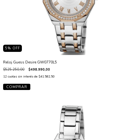
5
% OFF
Reloj Guess Desire GW0770L5
$525.250,00
$498.990,00
12
cuotas sin interés de
$41.582,50