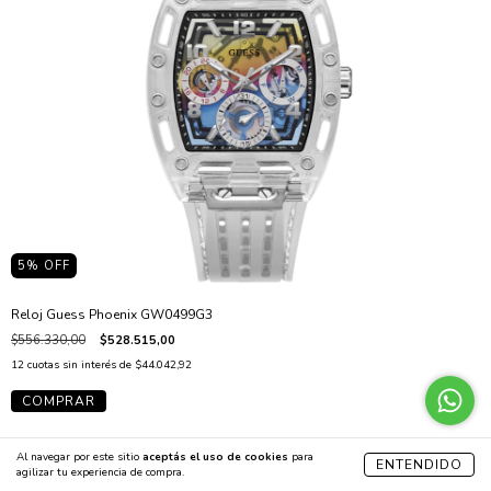
5
% OFF
Reloj Guess Phoenix GW0499G3
$556.330,00
$528.515,00
12
cuotas sin interés de
$44.042,92
Al navegar por este sitio
aceptás el uso de cookies
para
ENTENDIDO
agilizar tu experiencia de compra.