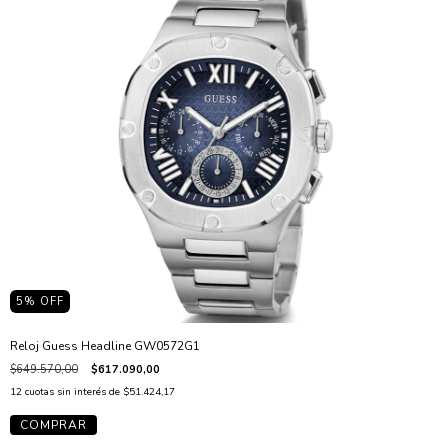
5
% OFF
Reloj Guess Headline GW0572G1
$649.570,00
$617.090,00
12
cuotas sin interés de
$51.424,17