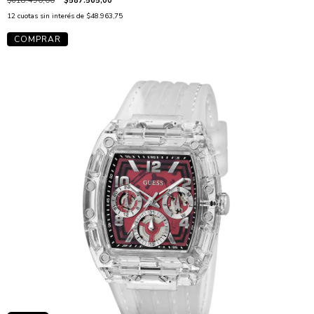
$618.490,00
$587.565,00
12
cuotas sin interés de
$48.963,75