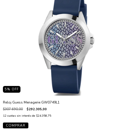
5
% OFF
Reloj Guess Menagerie GW0749L1
$307.690,00
$292.305,00
12
cuotas sin interés de
$24.358,75