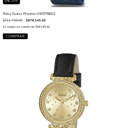
5
% OFF
Reloj Guess Phoenix GW0786G2
$711.730,00
$676.145,00
12
cuotas sin interés de
$56.345,42