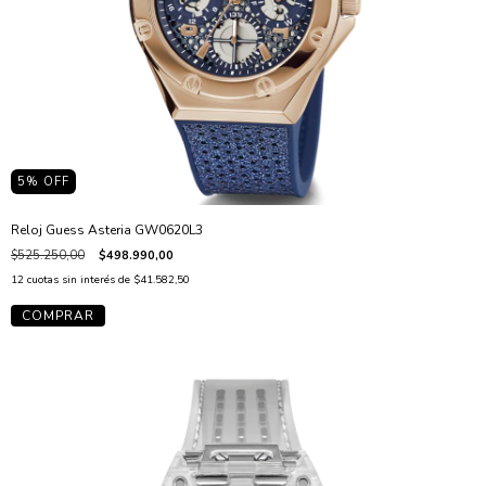
5
% OFF
Reloj Guess Asteria GW0620L3
$525.250,00
$498.990,00
12
cuotas sin interés de
$41.582,50