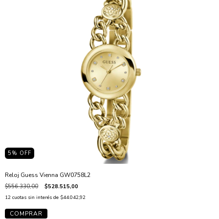
5
% OFF
Reloj Guess Vienna GW0758L2
$556.330,00
$528.515,00
12
cuotas sin interés de
$44.042,92