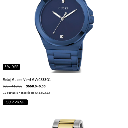
5
% OFF
Reloj Guess Vinyl GW0833G1
$587.410,00
$558.040,00
12
cuotas sin interés de
$46.503,33