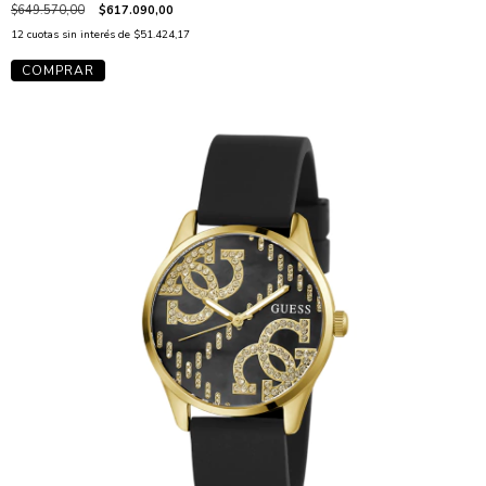
$649.570,00
$617.090,00
12
cuotas sin interés de
$51.424,17