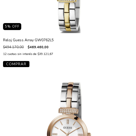
5
% OFF
Reloj Guess Array GW0762L5
$494.170,00
$469.460,00
12
cuotas sin interés de
$39.121,67