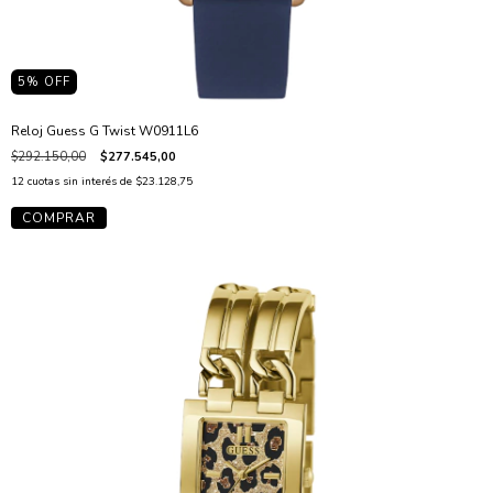
5
% OFF
Reloj Guess G Twist W0911L6
$292.150,00
$277.545,00
12
cuotas sin interés de
$23.128,75