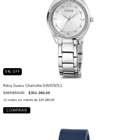
5
% OFF
Reloj Guess Charlotte GW0767L1
$369.850,00
$351.360,00
12
cuotas sin interés de
$29.280,00