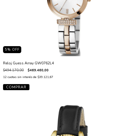
5
% OFF
Reloj Guess Array GW0762L4
$494.170,00
$469.460,00
12
cuotas sin interés de
$39.121,67