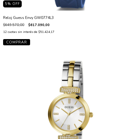
5
% OFF
Reloj Guess Envy GW0774L3
$649.570,00
$617.090,00
12
cuotas sin interés de
$51.424,17