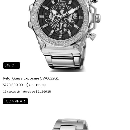
5
% OFF
Reloj Guess Exposure GW0632G1
$773.890,00
$735.195,00
12
cuotas sin interés de
$61.266,25