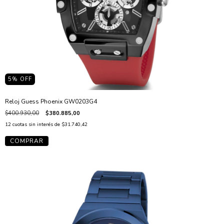
5
% OFF
Reloj Guess Phoenix GW0203G4
$400.930,00
$380.885,00
12
cuotas sin interés de
$31.740,42