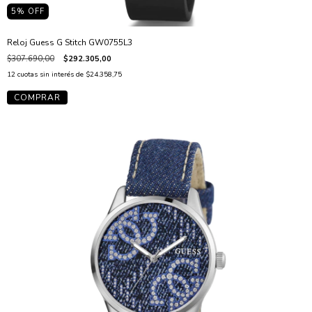
5
% OFF
Reloj Guess G Stitch GW0755L3
$307.690,00
$292.305,00
12
cuotas sin interés de
$24.358,75