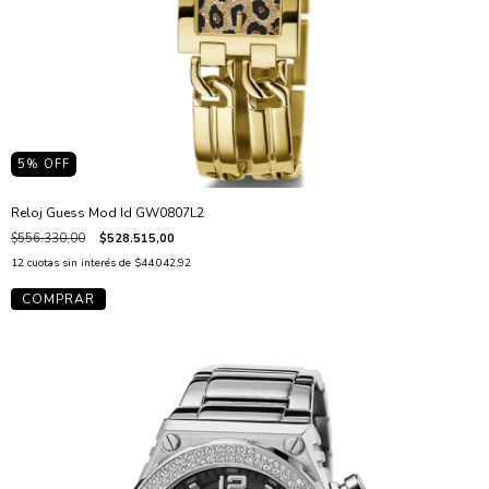
5
% OFF
Reloj Guess Mod Id GW0807L2
$556.330,00
$528.515,00
12
cuotas sin interés de
$44.042,92