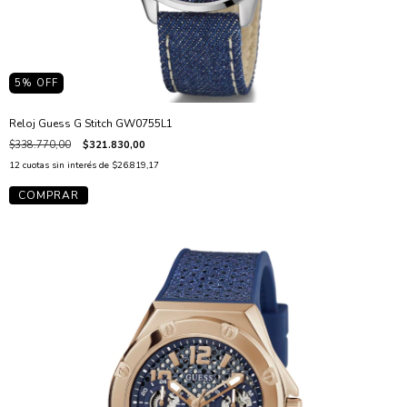
5
% OFF
Reloj Guess G Stitch GW0755L1
$338.770,00
$321.830,00
12
cuotas sin interés de
$26.819,17